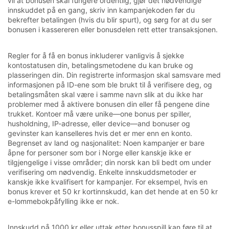
vil at bonusen skal fungere ordentlig, gjør det nødvendige
innskuddet på en gang, skriv inn kampanjekoden før du
bekrefter betalingen (hvis du blir spurt), og sørg for at du ser
bonusen i kassereren eller bonusdelen rett etter transaksjonen.
Regler for å få en bonus inkluderer vanligvis å sjekke
kontostatusen din, betalingsmetodene du kan bruke og
plasseringen din. Din registrerte informasjon skal samsvare med
informasjonen på ID-ene som ble brukt til å verifisere deg, og
betalingsmåten skal være i samme navn slik at du ikke har
problemer med å aktivere bonusen din eller få pengene dine
trukket. Kontoer må være unike—one bonus per spiller,
husholdning, IP-adresse, eller device—and bonuser og
gevinster kan kanselleres hvis det er mer enn en konto.
Begrenset av land og nasjonalitet: Noen kampanjer er bare
åpne for personer som bor i Norge eller kanskje ikke er
tilgjengelige i visse områder; din norsk kan bli bedt om under
verifisering om nødvendig. Enkelte innskuddsmetoder er
kanskje ikke kvalifisert for kampanjer. For eksempel, hvis en
bonus krever et 50 kr kortinnskudd, kan det hende at en 50 kr
e-lommebokpåfylling ikke er nok.
Innskudd på 1000 kr eller uttak etter bonusspill kan føre til at