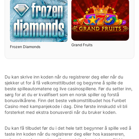
Grand Fruits
Frozen Diamonds
Du kan skrive inn koden når du registrerer deg eller når du
sjekker ut for å få velkomsttilbudet og begynne å spille de
beste spilleautomatene og live casinospillene. Før du setter inn,
sørg for at du er kvalifisert som en norsk spiller og forstå
bonusvilkårene. Finn det beste velkomsttilbudet hos Funbet
Casino med kampanjekode i dag. Dine første innskudd vil bli
forsterket med ekstra bonusverdi når du bruker koden.
Du kan få tilbudet før du i det hele tatt begynner å spille ved å
taste inn koden når du registrerer deg eller hos kassereren,