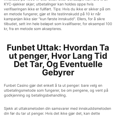
KYC-sjekker skjer; utbetalinger kan holdes oppe hvis
verifiseringen ikke er fullført. Tips: Hvis du ikke er sikker på om
en metode fungerer, gjør et lite testinnskudd på 10 kr når
kampanjen ikke sier "kun første innskudd". Ellers, for å sikre
tilbudet, sett inn hele beløpet som kvalifiserer, for eksempel 100
kr, fra en metode som aksepteres.
Funbet Uttak: Hvordan Ta
ut penger, Hvor Lang Tid
Det Tar, Og Eventuelle
Gebyrer
Funbet Casino gjør det enkelt å ta ut penger: bare velg en
utbetalingsmetode som fungerer, be om pengene, og vent på
godkjenning og betalingsbehandling.
Sjekk at uttaksmetoden din samsvarer med innskuddsmetoden
din før du tar ut penger. Hvis det ikke gjør det, kan dette