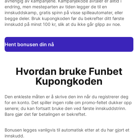
avhengig av kampanjene. Kampanjekode avtaler er alltid i
endring, men mesteparten av tiden legger de til en
innskuddskamp, gratis spinn på visse spilleautomater, eller
begge deler. Bruk kupongkoden før du bekrefter ditt første
innskudd på minst 100 kr, slik at du ikke går glipp av noe.
Hent bonusen din nå
Hvordan bruke Funbet
Kupongkoden
Den enkleste måten er å skrive den inn når du registrerer deg
for en konto. Det spiller ingen rolle om promo-feltet dukker opp
senere; du kan fortsatt bruke den ved første innskuddstrinn.
Bare gjør det før betalingen er bekreftet.
Bonusen legges vanligvis til automatisk etter at du har gjort et
innskudd.