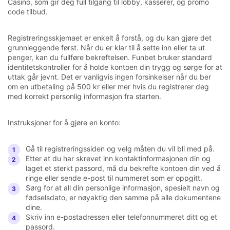
Casino, som gir deg full tilgang til lobby, kasserer, og promo
code tilbud.
Registreringsskjemaet er enkelt å forstå, og du kan gjøre det
grunnleggende først. Når du er klar til å sette inn eller ta ut
penger, kan du fullføre bekreftelsen. Funbet bruker standard
identitetskontroller for å holde kontoen din trygg og sørge for at
uttak går jevnt. Det er vanligvis ingen forsinkelser når du ber
om en utbetaling på 500 kr eller mer hvis du registrerer deg
med korrekt personlig informasjon fra starten.
Instruksjoner for å gjøre en konto:
Gå til registreringssiden og velg måten du vil bli med på.
Etter at du har skrevet inn kontaktinformasjonen din og
laget et sterkt passord, må du bekrefte kontoen din ved å
ringe eller sende e-post til nummeret som er oppgitt.
Sørg for at all din personlige informasjon, spesielt navn og
fødselsdato, er nøyaktig den samme på alle dokumentene
dine.
Skriv inn e-postadressen eller telefonnummeret ditt og et
passord.