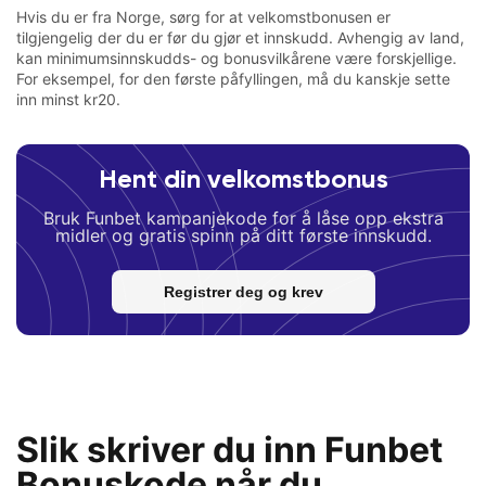
Hvis du er fra Norge, sørg for at velkomstbonusen er
tilgjengelig der du er før du gjør et innskudd. Avhengig av land,
kan minimumsinnskudds- og bonusvilkårene være forskjellige.
For eksempel, for den første påfyllingen, må du kanskje sette
inn minst kr20.
Hent din velkomstbonus
Bruk Funbet kampanjekode for å låse opp ekstra
midler og gratis spinn på ditt første innskudd.
Registrer deg og krev
Slik skriver du inn Funbet
Bonuskode når du