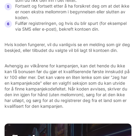
som du fikk den inn i det feltet.
Fortsett og fortsett etter å ha forsikret deg om at det ikke
er noen ekstra mellomrom i begynnelsen eller slutten av
koden.
Fullfør registreringen, og hvis du blir spurt (for eksempel
via SMS eller e-post), bekreft kontoen din.
Hvis koden fungerer, vil du vanligvis se en melding som gir deg
beskjed, eller tilbudet du valgte vil bli lagt til kontoen din.
Avhengig av vilkårene for kampanjen, kan det hende du ikke
kan få bonusen før du gjør et kvalifiserende første innskudd på
kr 100 eller mer. Det kan være en liten lenke som sier "Jeg har
en kampanjekode" eller en valgfri seksjon som du kan utvide
for å finne kampanjekodefeltet. Når koden avvises, skriver du
den inn igjen for hånd (uten mellomrom), sørg for at den ikke
har utløpt, og sørg for at du registrerer deg fra et land som er
kvalifisert for den kampanjen.