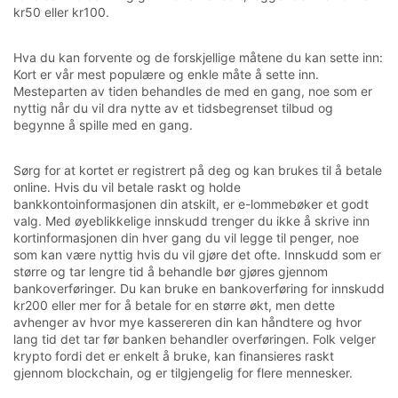
kr50 eller kr100.
Hva du kan forvente og de forskjellige måtene du kan sette inn:
Kort er vår mest populære og enkle måte å sette inn.
Mesteparten av tiden behandles de med en gang, noe som er
nyttig når du vil dra nytte av et tidsbegrenset tilbud og
begynne å spille med en gang.
Sørg for at kortet er registrert på deg og kan brukes til å betale
online. Hvis du vil betale raskt og holde
bankkontoinformasjonen din atskilt, er e-lommebøker et godt
valg. Med øyeblikkelige innskudd trenger du ikke å skrive inn
kortinformasjonen din hver gang du vil legge til penger, noe
som kan være nyttig hvis du vil gjøre det ofte. Innskudd som er
større og tar lengre tid å behandle bør gjøres gjennom
bankoverføringer. Du kan bruke en bankoverføring for innskudd
kr200 eller mer for å betale for en større økt, men dette
avhenger av hvor mye kassereren din kan håndtere og hvor
lang tid det tar før banken behandler overføringen. Folk velger
krypto fordi det er enkelt å bruke, kan finansieres raskt
gjennom blockchain, og er tilgjengelig for flere mennesker.