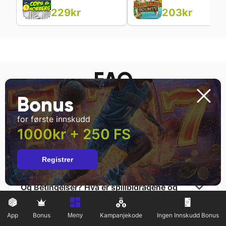
229kr
203kr
FAQ
Bonus
for første innskudd
Hvorfor trenger jeg å bruke Funbet
1000kr + 250 FS
Casino kupongkode for å få bonusen?
Registrer
Hva Er Funbet Promo Code Bonus Vilkår
Og Betingelser? Hva er spillbidragene og
tidsbegrensningene?
App
Bonus
Kampanjekode
Ingen Innskudd Bonus
Meny