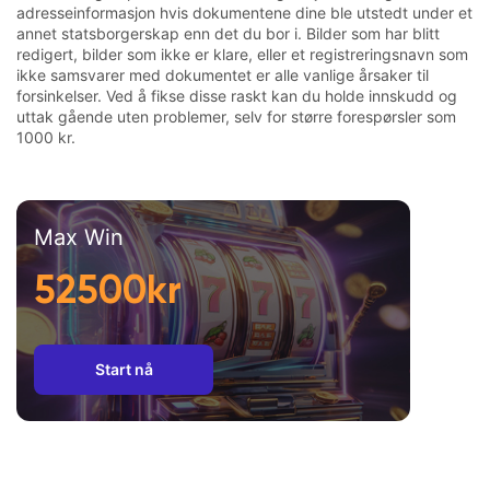
adresseinformasjon hvis dokumentene dine ble utstedt under et
annet statsborgerskap enn det du bor i. Bilder som har blitt
redigert, bilder som ikke er klare, eller et registreringsnavn som
ikke samsvarer med dokumentet er alle vanlige årsaker til
forsinkelser. Ved å fikse disse raskt kan du holde innskudd og
uttak gående uten problemer, selv for større forespørsler som
1000 kr.
Max Win
52500kr
Start nå