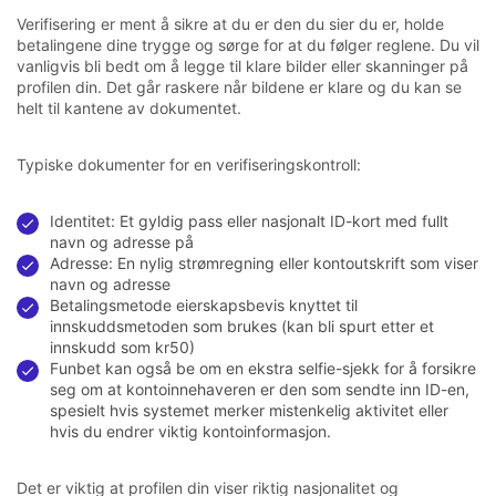
Verifisering er ment å sikre at du er den du sier du er, holde
betalingene dine trygge og sørge for at du følger reglene. Du vil
vanligvis bli bedt om å legge til klare bilder eller skanninger på
profilen din. Det går raskere når bildene er klare og du kan se
helt til kantene av dokumentet.
Typiske dokumenter for en verifiseringskontroll:
Identitet: Et gyldig pass eller nasjonalt ID-kort med fullt
navn og adresse på
Adresse: En nylig strømregning eller kontoutskrift som viser
navn og adresse
Betalingsmetode eierskapsbevis knyttet til
innskuddsmetoden som brukes (kan bli spurt etter et
innskudd som kr50)
Funbet kan også be om en ekstra selfie-sjekk for å forsikre
seg om at kontoinnehaveren er den som sendte inn ID-en,
spesielt hvis systemet merker mistenkelig aktivitet eller
hvis du endrer viktig kontoinformasjon.
Det er viktig at profilen din viser riktig nasjonalitet og