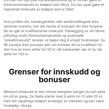
minimumsinnskudd av beløpet som tilbys. Du kan også gjøre et
maksimalt innskudd av beløpet som er tillatt.
Hvis profilen din, betalingskilden eller landinnstillingene ikke
stemmer overens, kan det hende at bonusen din ikke fungerer
før du gjør et kvalifiserende innskudd. Planlegging av din første
påfylling rundt minimumsinnskuddet og eventuelle
"enkeltinnskudd" terskler vil hjelpe deg å unngå forsinkelser. Du
får kanskje ikke bonusen selv om kontoen din er kvalifisert for
den hvis du bare setter inn 50 kr når kampanjen sier at du må
sette inn 100 kr.
Grenser for innskudd og
bonuser
Minimum innskudd er den minste mengden penger du kan sette
inn på en gang. De fleste starter med å sette inn 10 eller 20 kr,
men det nøyaktige beløpet avhenger av metoden og kan være
forskjellig i Norge.