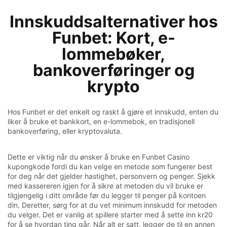
Innskuddsalternativer hos
Funbet: Kort, e-
lommebøker,
bankoverføringer og
krypto
Hos Funbet er det enkelt og raskt å gjøre et innskudd, enten du
liker å bruke et bankkort, en e-lommebok, en tradisjonell
bankoverføring, eller kryptovaluta.
Dette er viktig når du ønsker å bruke en Funbet Casino
kupongkode fordi du kan velge en metode som fungerer best
for deg når det gjelder hastighet, personvern og penger. Sjekk
med kassereren igjen for å sikre at metoden du vil bruke er
tilgjengelig i ditt område før du legger til penger på kontoen
din. Deretter, sørg for at du vet minimum innskudd for metoden
du velger. Det er vanlig at spillere starter med å sette inn kr20
for å se hvordan ting går. Når alt er satt, legger de til en annen