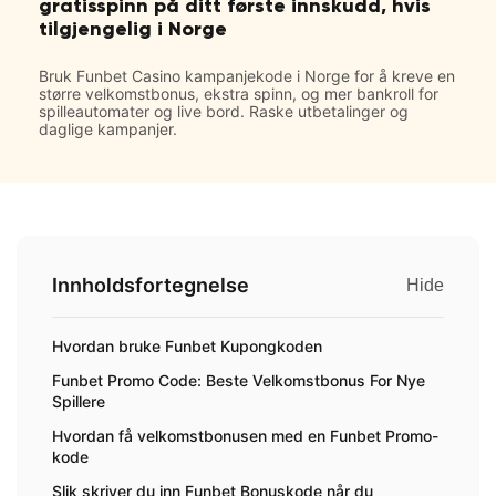
gratisspinn på ditt første innskudd, hvis
tilgjengelig i Norge
Bruk Funbet Casino kampanjekode i Norge for å kreve en
større velkomstbonus, ekstra spinn, og mer bankroll for
spilleautomater og live bord. Raske utbetalinger og
daglige kampanjer.
Innholdsfortegnelse
Hide
Hvordan bruke Funbet Kupongkoden
Funbet Promo Code: Beste Velkomstbonus For Nye
Spillere
Hvordan få velkomstbonusen med en Funbet Promo-
kode
Slik skriver du inn Funbet Bonuskode når du